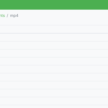
hts
mp4