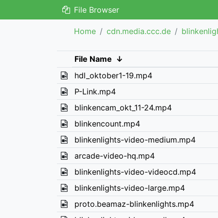
File Browser
Home
cdn.media.ccc.de
blinkenlig
File Name
↓
hdl_oktober1-19.mp4
P-Link.mp4
blinkencam_okt_11-24.mp4
blinkencount.mp4
blinkenlights-video-medium.mp4
arcade-video-hq.mp4
blinkenlights-video-videocd.mp4
blinkenlights-video-large.mp4
proto.beamaz-blinkenlights.mp4