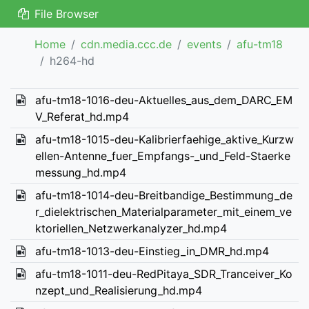
File Browser
Home
cdn.media.ccc.de
events
afu-tm18
h264-hd
afu-tm18-1016-deu-Aktuelles_aus_dem_DARC_EM
V_Referat_hd.mp4
afu-tm18-1015-deu-Kalibrierfaehige_aktive_Kurzw
ellen-Antenne_fuer_Empfangs-_und_Feld-Staerke
messung_hd.mp4
afu-tm18-1014-deu-Breitbandige_Bestimmung_de
r_dielektrischen_Materialparameter_mit_einem_ve
ktoriellen_Netzwerkanalyzer_hd.mp4
afu-tm18-1013-deu-Einstieg_in_DMR_hd.mp4
afu-tm18-1011-deu-RedPitaya_SDR_Tranceiver_Ko
nzept_und_Realisierung_hd.mp4