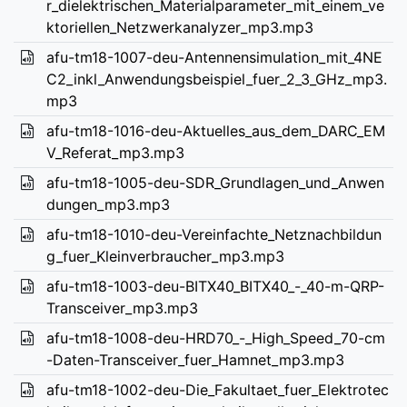
r_dielektrischen_Materialparameter_mit_einem_ve
ktoriellen_Netzwerkanalyzer_mp3.mp3
afu-tm18-1007-deu-Antennensimulation_mit_4NE
C2_inkl_Anwendungsbeispiel_fuer_2_3_GHz_mp3.
mp3
afu-tm18-1016-deu-Aktuelles_aus_dem_DARC_EM
V_Referat_mp3.mp3
afu-tm18-1005-deu-SDR_Grundlagen_und_Anwen
dungen_mp3.mp3
afu-tm18-1010-deu-Vereinfachte_Netznachbildun
g_fuer_Kleinverbraucher_mp3.mp3
afu-tm18-1003-deu-BITX40_BITX40_-_40-m-QRP-
Transceiver_mp3.mp3
afu-tm18-1008-deu-HRD70_-_High_Speed_70-cm
-Daten-Transceiver_fuer_Hamnet_mp3.mp3
afu-tm18-1002-deu-Die_Fakultaet_fuer_Elektrotec