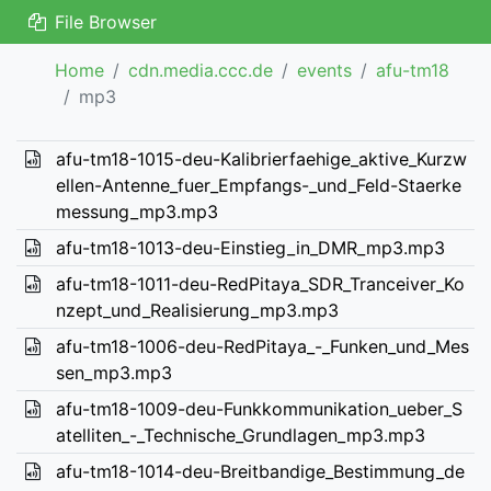
File Browser
Home
cdn.media.ccc.de
events
afu-tm18
mp3
afu-tm18-1015-deu-Kalibrierfaehige_aktive_Kurzw
ellen-Antenne_fuer_Empfangs-_und_Feld-Staerke
messung_mp3.mp3
afu-tm18-1013-deu-Einstieg_in_DMR_mp3.mp3
afu-tm18-1011-deu-RedPitaya_SDR_Tranceiver_Ko
nzept_und_Realisierung_mp3.mp3
afu-tm18-1006-deu-RedPitaya_-_Funken_und_Mes
sen_mp3.mp3
afu-tm18-1009-deu-Funkkommunikation_ueber_S
atelliten_-_Technische_Grundlagen_mp3.mp3
afu-tm18-1014-deu-Breitbandige_Bestimmung_de